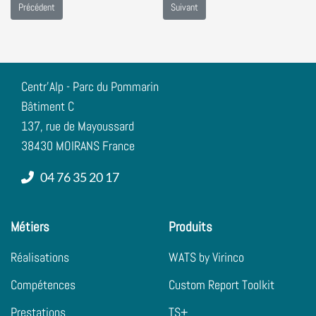
Article précédent : LabVIEW Debugging – Bonnes pratiques de développeurs, Secre
Article suivant : Nigel™ AI Advisor : le 
Précédent
Suivant
Centr'Alp - Parc du Pommarin
Bâtiment C
137, rue de Mayoussard
38430 MOIRANS France
04 76 35 20 17
Métiers
Produits
Réalisations
WATS by Virinco
Compétences
Custom Report Toolkit
Prestations
TS+